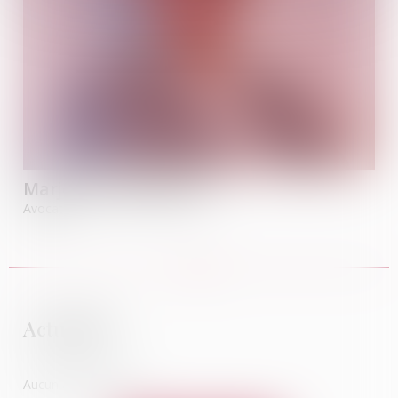
Marjorie
MASSONNET
Avocate
Actualités
Aucun article trouvé