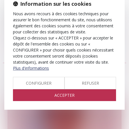
Information sur les cookies
En résumé, l'avocat en droit de la famille est un allié
indispensable pour accompagner et défendre ses clients tout
Nous avons recours à des cookies techniques pour
au long du processus de divorce, en veillant à ce que leurs
assurer le bon fonctionnement du site, nous utilisons
droits soient respectés et leurs intérêts préservés.
également des cookies soumis à votre consentement
pour collecter des statistiques de visite.
Nos compétences en la matière sont larges, n'hésitez pas à
Cliquez ci-dessous sur « ACCEPTER » pour accepter le
nous contacter
.
dépôt de l'ensemble des cookies ou sur «
CONFIGURER » pour choisir quels cookies nécessitant
votre consentement seront déposés (cookies
statistiques), avant de continuer votre visite du site.
Plus d'informations
Votre avocate
CONFIGURER
REFUSER
ACCEPTER