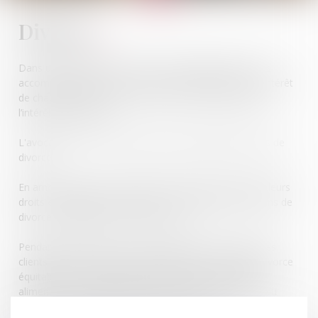
Divorce
Dans une démarche de conseil, Me MASSONNET vous
accompagne dans le processus de séparation, dans l’intérêt
de chacune des parties et surtout en vue de préserver
l’intérêt des enfants.
L'avocat joue un rôle crucial tout au long du processus de
divorce.
En amont, l'avocat conseille et informe ses clients sur leurs
droits et obligations, ainsi que sur les différentes options de
divorce (à l'amiable, contentieux, etc.).
Pendant la procédure, l'avocat représente et défend ses
clients devant les tribunaux, négocie des accords de divorce
équitables en matière de garde d'enfants, de pension
alimentaire, de partage des biens, et veille à protéger au
mieux leurs intérêts et ceux de leur famille.