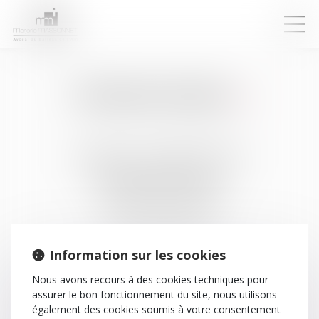
Mentions légales
Marjorie MASSONNET
9 avenue Alphonse Muscat
Résidence Victoria Square
01000 BOURG-EN-BRESSE
Tél : 04 74 51 79 22
Information sur les cookies
N° SIRET : 80001406000035
Nous avons recours à des cookies techniques pour
Directeur de la publication
assurer le bon fonctionnement du site, nous utilisons
également des cookies soumis à votre consentement
Marjorie MASSONNET