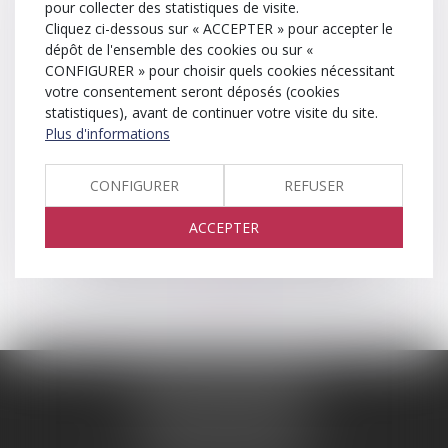
pour collecter des statistiques de visite.
Cliquez ci-dessous sur « ACCEPTER » pour accepter le
Hébergement
dépôt de l'ensemble des cookies ou sur «
CONFIGURER » pour choisir quels cookies nécessitant
Société SEPTEO Legaltech
votre consentement seront déposés (cookies
194 Avenue de la Gare Sud de France, 34970 Lattes
statistiques), avant de continuer votre visite du site.
www.azko.fr
Plus d'informations
Politique de cookies
CONFIGURER
REFUSER
ACCEPTER
Politique de confidentialité
Marjorie MASSONNET
9 avenue Alphonse Muscat
Résidence Victoria Square