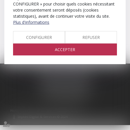
CONFIGURER » pour choisir quels cookies nécessitant
Votre avocate
votre consentement seront déposés (cookies
RDV en ligne
statistiques), avant de continuer votre visite du site.
Contact
Plus d'informations
Honoraires
Plan du site
CONFIGURER
REFUSER
Mentions légales
ACCEPTER
Marjorie MASSONNET
9 avenue Alphonse Muscat
Résidence Victoria Square
01000 BOURG-EN-BRESSE
Tél :
04 74 51 79 22
Honoraires
Plan du site
Mentions légales
Septeo Digital & Services © 2024