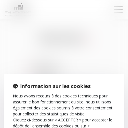
Plan du site
Présentation
Droit de la famille
Mariage
Divorce
Information sur les cookies
Séparation après concubinage
Nous avons recours à des cookies techniques pour
Adoption
assurer le bon fonctionnement du site, nous utilisons
Succession
également des cookies soumis à votre consentement
Liquidation de régime matrimonial
pour collecter des statistiques de visite.
Droit de visite grands parents
Cliquez ci-dessous sur « ACCEPTER » pour accepter le
dépôt de l'ensemble des cookies ou sur «
ANAMJ